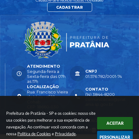
Cadastre-se e receba nossas novidades!
CADASTRAR
ATENDIMENTO
CNPJ
Segunda-feira a
Sexta-feira das 07h
01.576.782/0001-74
as 17h
LOCALIZAÇÃO
CONTATO
Rua: Francisco Vieira
(14) 3844-8200
da Maia - nº 10 -
comunicacao@prat
Cohab
ania.sp.gov.br
CEP: 18660-030
Prefeitura de Pratânia - SP e os cookies: nosso site
usa cookies para melhorar a sua experiência de
Versão do Sistema:
3.5.3 - 19/06/2026
ACEITAR
navegação. Ao continuar você concorda com a
Portal atualizado em:
04/08/2026 16:55
Dados Abertos
nossa
Política de Cookies
e
Privacidade
.
PERSONALIZAR