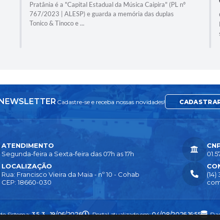
Pratânia é a "Capital Estadual da Música Caipira" (PL nº
767/2023 | ALESP) e guarda a memória das duplas
O
Tonico & Tinoco e ...
B
s
NEWSLETTER
Cadastre-se e receba nossas novidades!
CADASTRA
ATENDIMENTO
CN
Segunda-feira a Sexta-feira das 07h as 17h
01.5
LOCALIZAÇÃO
CO
Rua: Francisco Vieira da Maia - nº 10 - Cohab
(14)
CEP: 18660-030
com
 do Sistema:
3.5.3 - 19/06/2026
Portal atualizado em:
04/08/2026 16:55
Dad