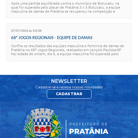
Após uma partida equilibrada contra o município de Botucatu, na
qual foi superada pelo placar de Pratânia 3 x 5 Botucatu, a equipe
masculina de damas de Pratânia se recuperou na competição e
conquistou uma importante vit…
07/07/2026 às 15h38
68º JOGOS REGIONAIS - EQUIPE DE DAMAS
Confira os resultados das equipes masculina e feminina de damas de
Pratânia no 68º Jogos Regionais, realizados em Lençóis Paulista-SP.
Na rodada de ontem, dia 6, a equipe masculina foi superada pelo
município de Botucatu…
NEWSLETTER
Cadastre-se e receba nossas novidades!
CADASTRAR