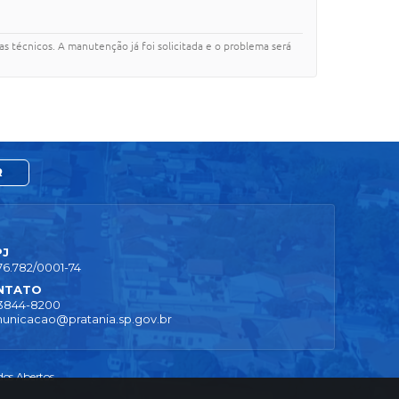
s técnicos. A manutenção já foi solicitada e o problema será
R
PJ
76.782/0001-74
NTATO
 3844-8200
unicacao@pratania.sp.gov.br
os Abertos