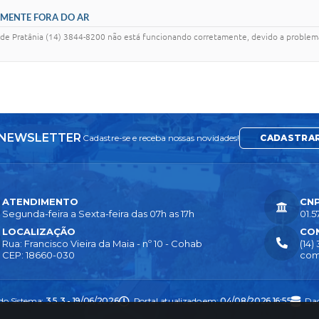
AMENTE FORA DO AR
a de Pratânia (14) 3844-8200 não está funcionando corretamente, devido a problema
NEWSLETTER
Cadastre-se e receba nossas novidades!
CADASTRA
ATENDIMENTO
CN
Segunda-feira a Sexta-feira das 07h as 17h
01.5
LOCALIZAÇÃO
CO
Rua: Francisco Vieira da Maia - nº 10 - Cohab
(14)
CEP: 18660-030
com
 do Sistema:
3.5.3 - 19/06/2026
Portal atualizado em:
04/08/2026 16:55
Dad