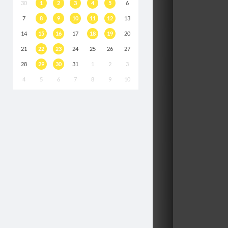
30
1
2
3
4
5
6
7
8
9
10
11
12
13
14
15
16
17
18
19
20
21
22
23
24
25
26
27
28
29
30
31
1
2
3
4
5
6
7
8
9
10