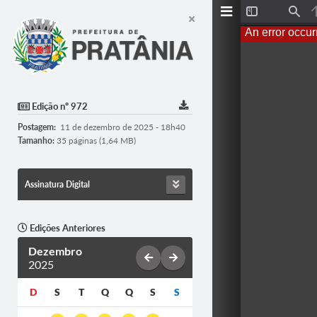
T
F
o
i
An error occur
g
n
g
d
l
e
S
i
d
Edição nº 972
e
b
Postagem:
11 de dezembro de 2025 - 18h40
a
r
Tamanho:
35 páginas (1,64 MB)
Assinatura Digital
Edições Anteriores
Dezembro
2025
D
S
T
Q
Q
S
S