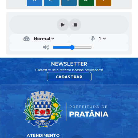
DIR
ETO
RIA
DE
AD
MIN
NEWSLETTER
IST
Cadastre-se e receba nossas novidades!
RA
CADASTRAR
ÇÃ
O
DEB
ORA
COL
OMB
O
DO
MIN
GUE
S
ATENDIMENTO