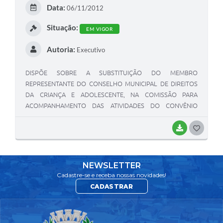
E
Data:
06/11/2012
I
Situação:
EM VIGOR
Autoria:
Executivo
DISPÕE SOBRE A SUBSTITUIÇÃO DO MEMBRO
REPRESENTANTE DO CONSELHO MUNICIPAL DE DIREITOS
DA CRIANÇA E ADOLESCENTE, NA COMISSÃO PARA
ACOMPANHAMENTO DAS ATIVIDADES DO CONVÊNIO
REFERENTE AO PROJETO ESTADUAL DO LEITE -VIVALEITE-
BAIXAR
G
O
S
NEWSLETTER
T
Cadastre-se e receba nossas novidades!
CADASTRAR
E
I