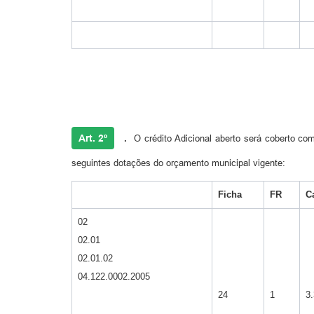
Art. 2º
.
O crédito Adicional aberto será coberto co
seguintes dotações do orçamento municipal vigente:
Ficha
FR
C
02
02.01
02.01.02
04.122.0002.2005
24
1
3.