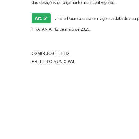
das dotações do orçamento municipal vigente.
Art. 5º
.
Este Decreto entra em vigor na data de sua p
PRATANIA, 12 de maio de 2025.
OSMIR JOSÉ FELIX
PREFEITO MUNICIPAL