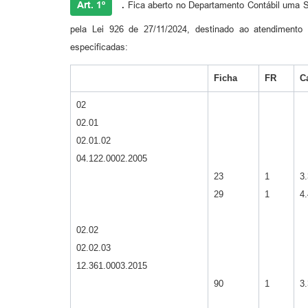
Art. 1º
.
Fica aberto no Departamento Contábil uma Su
pela Lei 926 de 27/11/2024, destinado ao atendimento d
especificadas:
Ficha
FR
C
02
02.01
02.01.02
04.122.0002.2005
23
1
3.
29
1
4.
02.02
02.02.03
12.361.0003.2015
90
1
3.