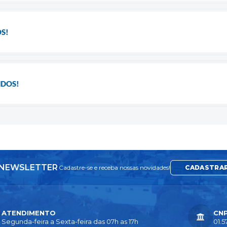
S!
NDOS!
NEWSLETTER
Cadastre-se e receba nossas novidades!
CADASTRA
ATENDIMENTO
CN
Segunda-feira a Sexta-feira das 07h as 17h
01.5