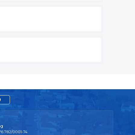
R
PJ
76.782/0001-74