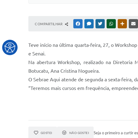
COMPARTILHAR
FACEBOOK
MESSENGER
TWITTER
WHATSAPP
OUTRAS
Teve início na última quarta-feira, 27, o Worksho
e Senai.
Na abertura Workshop, realizado na Diretoria M
Botucatu, Ana Cristina Nogueira.
O Sebrae Aqui atende de segunda a sexta-feira, da
“Teremos mais cursos em frequência, empreendedor
Seja o primeiro a curtir es
GOSTEI
NÃO GOSTEI