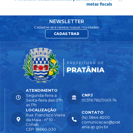
metas fiscais
NEWSLETTER
Cadastre-se e receba nossas novidades!
CADASTRAR
ATENDIMENTO
CNPJ
Segunda-feira a
Sexta-feira das 07h
01.576.782/0001-74
as 17h
LOCALIZAÇÃO
CONTATO
Rua: Francisco Vieira
(14) 3844-8200
da Maia - nº 10 -
comunicacao@prat
Cohab
ania.sp.gov.br
CEP: 18660-030