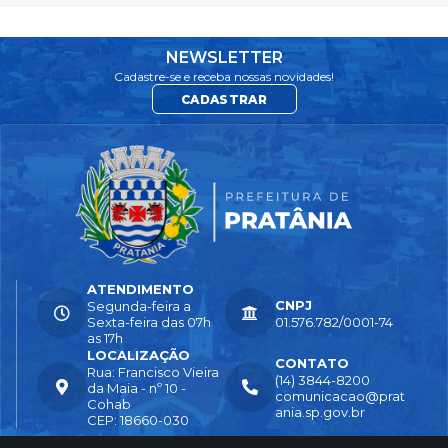
NEWSLETTER
Cadastre-se e receba nossas novidades!
CADASTRAR
ATENDIMENTO
CNPJ
Segunda-feira a
Sexta-feira das 07h
01.576.782/0001-74
as 17h
LOCALIZAÇÃO
CONTATO
Rua: Francisco Vieira
(14) 3844-8200
da Maia - nº 10 -
comunicacao@prat
Cohab
ania.sp.gov.br
CEP: 18660-030