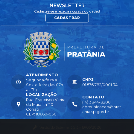
NEWSLETTER
Cadastre-se e receba nossas novidades!
CADASTRAR
ATENDIMENTO
CNPJ
Segunda-feira a
Sexta-feira das 07h
01.576.782/0001-74
as 17h
LOCALIZAÇÃO
CONTATO
Rua: Francisco Vieira
(14) 3844-8200
da Maia - nº 10 -
comunicacao@prat
Cohab
ania.sp.gov.br
CEP: 18660-030
Versão do Sistema:
3.5.3 - 19/06/2026