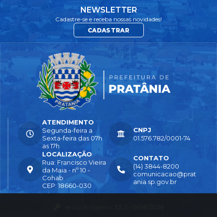
NEWSLETTER
Cadastre-se e receba nossas novidades!
CADASTRAR
ATENDIMENTO
CNPJ
Segunda-feira a
Sexta-feira das 07h
01.576.782/0001-74
as 17h
LOCALIZAÇÃO
CONTATO
Rua: Francisco Vieira
(14) 3844-8200
da Maia - nº 10 -
comunicacao@prat
Cohab
ania.sp.gov.br
CEP: 18660-030
Versão do Sistema:
3.5.3 - 19/06/2026