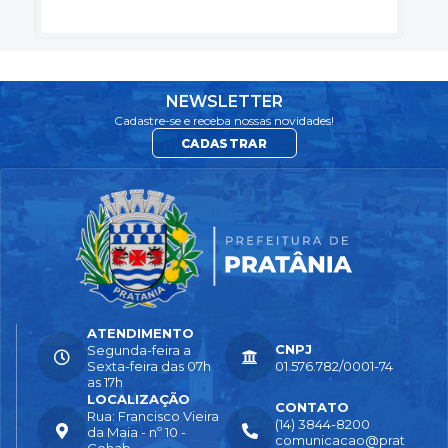
NEWSLETTER
Cadastre-se e receba nossas novidades!
CADASTRAR
ATENDIMENTO
CNPJ
Segunda-feira a
Sexta-feira das 07h
01.576.782/0001-74
as 17h
LOCALIZAÇÃO
CONTATO
Rua: Francisco Vieira
(14) 3844-8200
da Maia - nº 10 -
comunicacao@prat