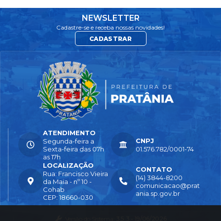
NEWSLETTER
Cadastre-se e receba nossas novidades!
CADASTRAR
ATENDIMENTO
CNPJ
Segunda-feira a
Sexta-feira das 07h
01.576.782/0001-74
as 17h
LOCALIZAÇÃO
CONTATO
Rua: Francisco Vieira
(14) 3844-8200
da Maia - nº 10 -
comunicacao@prat
Cohab
ania.sp.gov.br
CEP: 18660-030
Versão do Sistema:
3.5.3 - 19/06/2026