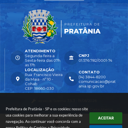
ATENDIMENTO
CNPJ
Segunda-feira a
Sexta-feira das 07h
01.576.782/0001-74
as 17h
LOCALIZAÇÃO
CONTATO
Rua: Francisco Vieira
(14) 3844-8200
da Maia - nº 10 -
comunicacao@prat
Cohab
ania.sp.gov.br
CEP: 18660-030
Versão do Sistema:
3.5.3 - 19/06/2026
Prefeitura de Pratânia - SP e os cookies: nosso site
Portal atualizado em:
04/08/2026 16:55
Dados Abertos
usa cookies para melhorar a sua experiência de
ACEITAR
navegação. Ao continuar você concorda com a
nossa
Política de Cookies
e
Privacidade
.