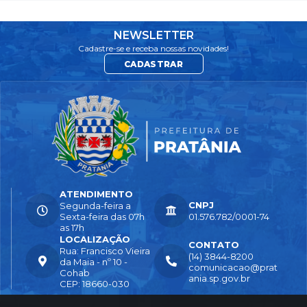
NEWSLETTER
Cadastre-se e receba nossas novidades!
CADASTRAR
ATENDIMENTO
CNPJ
Segunda-feira a
Sexta-feira das 07h
01.576.782/0001-74
as 17h
LOCALIZAÇÃO
CONTATO
Rua: Francisco Vieira
(14) 3844-8200
da Maia - nº 10 -
comunicacao@prat
Cohab
ania.sp.gov.br
CEP: 18660-030