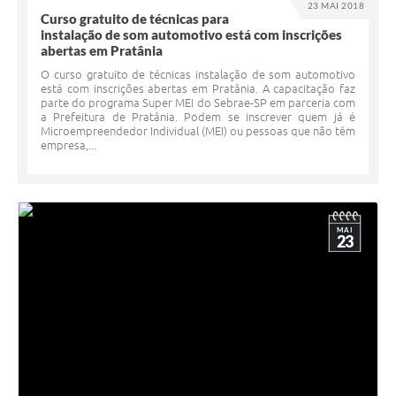
23 MAI 2018
Curso gratuito de técnicas para
instalação de som automotivo está com inscrições
abertas em Pratânia
O curso gratuito de técnicas instalação de som automotivo
está com inscrições abertas em Pratânia. A capacitação faz
parte do programa Super MEI do Sebrae-SP em parceria com
a Prefeitura de Pratânia. Podem se inscrever quem já é
Microempreendedor Individual (MEI) ou pessoas que não têm
empresa,...
MAI
23