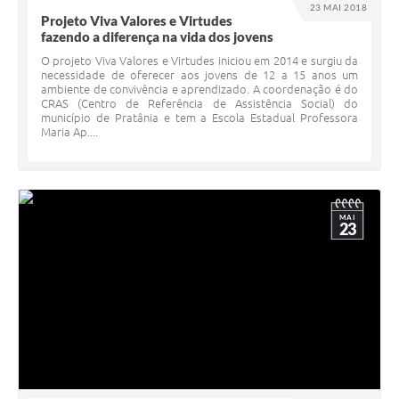
23 MAI 2018
Projeto Viva Valores e Virtudes
fazendo a diferença na vida dos jovens
O projeto Viva Valores e Virtudes iniciou em 2014 e surgiu da
necessidade de oferecer aos jovens de 12 a 15 anos um
ambiente de convivência e aprendizado. A coordenação é do
CRAS (Centro de Referência de Assistência Social) do
município de Pratânia e tem a Escola Estadual Professora
Maria Ap....
MAI
23