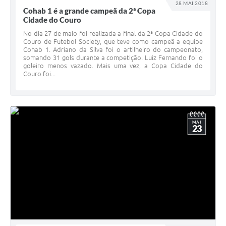
28 MAI 2018
Cohab 1 é a grande campeã da 2ª Copa
Cidade do Couro
No dia 27 de maio foi realizada a final da 2ª Copa Cidade do
Couro de Futebol Society, que teve como campeã a equipe
Cohab 1. Adriano da Silva foi o artilheiro do campeonato,
somando 31 gols durante a competição. Luiz Fernando foi o
goleiro menos vazado. Mais uma vez, a Copa Cidade do
Couro foi...
MAI
23