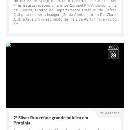
No dia 27 de Março de 2018, o Prefeito de Pratânia Davi
Pires Batista recebeu o Tenente Coronel PM Anderson Lima
de Oliveira, Diretor do Departamento Estadual de Defesa
Civil para realizar a inauguração da Ponte sobre o Rio Claro.
A obra teve um investimento de mais de R$ 194 mil e iniciou
em...
MAR
28
28 MAR 2018
2ª Silver Run reúne grande público em
Pratânia