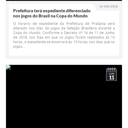
14 JUN 2018
Prefeitura terá expediente diferenciado
nos jogos do Brasil na Copa do Mundo
O horário de expediente da Prefeitura de Pratânia será
alterado nos dias de jogos da Seleção Brasileira durante a
Copa do Mundo. Conforme o Decreto nº 16 de 11 de Junho
de 2018, nos dias em que os jogos forem realizados às 15
horas, o expediente se encerrará às 13 horas; nos dias que os
jogos...
JUN
11