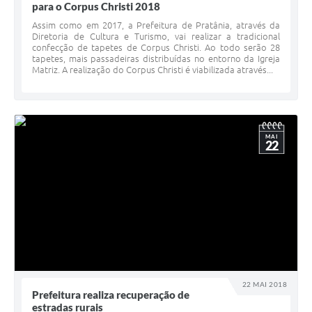
para o Corpus Christi 2018
Assim como em 2017, a Prefeitura de Pratânia, através da
Diretoria de Cultura e Turismo, vai realizar a tradicional
confecção de tapetes de Corpus Christi. Ao todo serão 28
tapetes, mais passadeiras distribuídas no entorno da Igreja
Matriz. A realização do Corpus Christi é viabilizada através...
MAI
22
22 MAI 2018
Prefeitura realiza recuperação de
estradas rurais