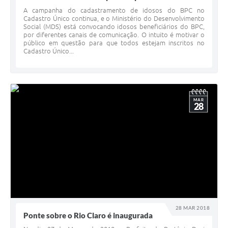
A campanha do cadastramento de idosos do BPC no
Cadastro Único continua, e o Ministério do Desenvolvimento
Social (MDS) está convocando idosos beneficiários do BPC,
por diferentes canais de comunicação. O intuito é motivar o
público em questão para que todos estejam inscritos no
Cadastro Único...
MAR
28
28 MAR 2018
Ponte sobre o Rio Claro é inaugurada