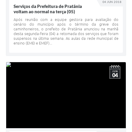
04 JUN 2018
Serviços da Prefeitura de Pratânia
voltam ao normal na terça (05)
Após reunião com a equipe gestora para avaliação do
cenário do município após o término da greve dos
caminhoneiros, o prefeito de Pratânia anunciou na manhã
desta segunda-feira (04) a retomada dos serviços que foram
suspensos na última semana. As aulas da rede municipal de
ensino (EMEI e EMEF)...
JUN
04