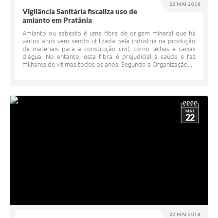
22 MAI 2018
Vigilância Sanitária fiscaliza uso de
amianto em Pratânia
Amianto ou asbesto é uma fibra de origem mineral que há
vários anos vem sendo utilizada pela indústria na produção
de materiais para a construção civil, como telhas e caixas
d’água. No entanto, esta fibra é prejudicial à saúde e faz
milhares de vítimas todos os anos. Segundo a Organização...
MAI
22
22 MAI 2018