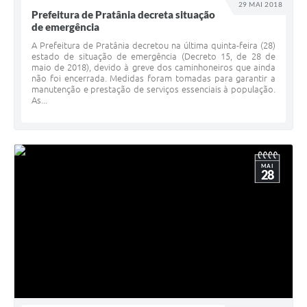
29 MAI 2018
Prefeitura de Pratânia decreta situação
de emergência
A Prefeitura de Pratânia decretou na última quinta-feira (28)
estado de situação de emergência (Decreto 15, de 28 de
maio de 2018), devido à greve dos caminhoneiros que ainda
não foi encerrada. Medidas foram tomadas para garantir a
manutenção e prestação de serviços essenciais à população.
As...
MAI
28