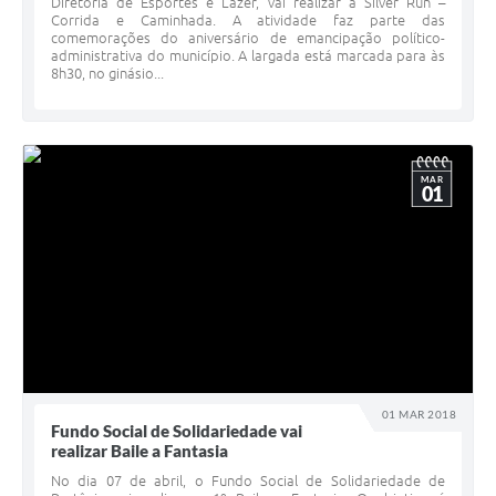
Diretoria de Esportes e Lazer, vai realizar a Silver Run –
Corrida e Caminhada. A atividade faz parte das
comemorações do aniversário de emancipação político-
administrativa do município. A largada está marcada para às
8h30, no ginásio...
MAR
01
01 MAR 2018
Fundo Social de Solidariedade vai
realizar Baile a Fantasia
No dia 07 de abril, o Fundo Social de Solidariedade de