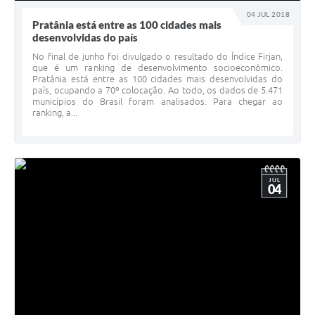
04 JUL 2018
Pratânia está entre as 100 cidades mais
desenvolvidas do país
No final de junho foi divulgado o resultado do Índice Firjan,
que é um ranking de desenvolvimento socioeconômico.
Pratânia está entre as 100 cidades mais desenvolvidas do
país, ocupando a 70º colocação. Ao todo, os dados de 5.471
municípios do Brasil foram analisados. Para chegar ao
ranking, a...
JUL
04