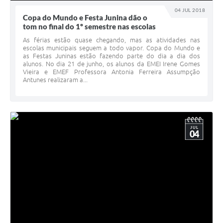
04 JUL 2018
Copa do Mundo e Festa Junina dão o
tom no final do 1º semestre nas escolas
As férias estão quase chegando, mas as atividades nas
escolas municipais seguem a todo vapor. Copa do Mundo e
as Festas Juninas estão fazendo parte do dia a dia dos
alunos. No dia 21 de junho, os alunos da EMEI Irene Gomes
Vieira e EMEF Professora Antonia Ferreira Assumpção
Antunes realizaram a...
JUL
04