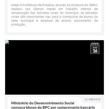
Antes A Prefeitura de Pratânia, através da Diretoria do SERM,
realizou nos últimos meses um trabalho intenso de
recuperação das estradas rurais do município. As estradas
rurais são importantes vias para o transporte de alunos da
rede municipal e estadual de ensino, escoamento de
produção...
ABR
16
16 ABR 2018
Ministério do Desenvolvimento Social
convoca idosos do BPC por comprovante bancário