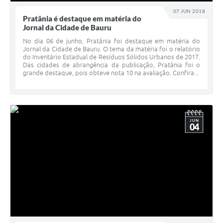
07 JUN 2018
Pratânia é destaque em matéria do
Jornal da Cidade de Bauru
No dia 06 de junho, Pratânia foi destaque em matéria do
Jornal da Cidade de Bauru. O tema da matéria foi o relatório
do Inventário Estadual de Resíduos Sólidos Urbanos de 2017.
Das cidades de abrangência da publicação, Pratânia foi o
grande destaque, pois obteve nota 10 na avaliação. Confira...
JUN
04