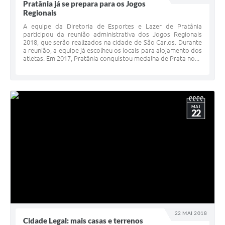
Pratânia já se prepara para os Jogos
Regionais
A equipe da Diretoria de Esportes e Lazer de Pratânia
participou da reunião administrativa dos Jogos Regionais
2018, que serão realizados na cidade de São Carlos. Durante
a reunião, a equipe já escolheu os locais para alojamento dos
atletas. Em 2017, Pratânia conquistou medalha de Prata no...
MAI
22
22 MAI 2018
Cidade Legal: mais casas e terrenos