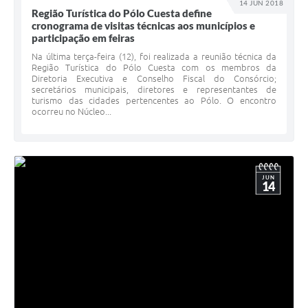
14 JUN 2018
Região Turística do Pólo Cuesta define
cronograma de visitas técnicas aos municípios e
participação em feiras
Na última terça-feira (12), foi realizada a reunião técnica da
Região Turística do Pólo Cuesta com os membros da
Diretoria Executiva e Conselho Fiscal do Consórcio;
secretários municipais, diretores e representantes de
turismo das cidades pertencentes ao Pólo. O encontro
ocorreu no Núcleo...
JUN
14