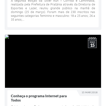
A segunda edição da Silver Run – Corrida e Caminhada,
realizada pela Prefeitura de Pratânia através da Diretoria de
Esportes e Lazer, reuniu grande público na manhã de
domingo (25 de março). Foram mais de 230 inscritos nas
seguintes categorias feminino e masculino: 18 a 25 anos; 26 a
35 anos;...
MAR
15
15 MAR 2018
Conheça o programa Internet para
Todos