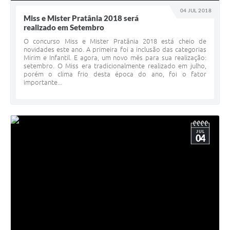
04 JUL 2018
Miss e Mister Pratânia 2018 será
realizado em Setembro
O concurso Miss e Mister Pratânia 2018 está cheio de
novidades este ano. A primeira foi a inclusão das categorias
Mirim e Infantil. E agora, um novo mês para sua realização:
setembro. O Miss era tradicionalmente realizado em julho,
porém o clima frio desta época do ano, foi o fator
importante...
JUL
04