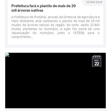
23 MAI 2018
Prefeitura fará o plantio de mais de 20
mil árvores nativas
A Prefeitura de Pratânia, através da Diretoria de Agricultura e
Meio Ambiente, está realizando o plantio de mais de 20 mil
mudas de árvores nativas da região. Ao todo, serão 22.843
mudas plantadas no município. A ação faz parte de uma
repactuação do município, junto a CETESB, para o
cumprimento...
MAI
22