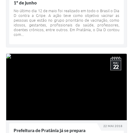
1º de junho
No último dia 12 de maio foi realizado em todo o Brasil o Dia
D contra a Gripe. A ação teve como objetivo vacinar as
pessoas que estão no grupo prioritário de vacinação, como
idosos, gestantes, profissionais da saúde, professores,
doentes crônicos, entre outros. Em Pratânia, o Dia D contou
com...
MAI
22
22 MAI 2018
Prefeitura de Pratânia já se prepara