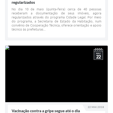
regularizados
No dia 10 de maio (quinta-feira) cerca de 40 pessoas
receberam a documentação de seus imóveis, agora
regularizados através do programa Cidade Legal. Por meio
do programa, a Secretaria de Estado da Habitação, num
convênio de Cooperação Técnica, oferece orientação e apoio
técnico às prefeituras...
MAI
22
22 MAI 2018
Vacinação contra a gripe segue até o dia