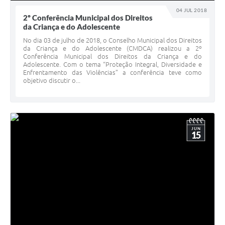
04 JUL 2018
2º Conferência Municipal dos Direitos
da Criança e do Adolescente
No dia 03 de julho de 2018, o Conselho Municipal dos Direitos
da Criança e do Adolescente (CMDCA) realizou a 2º
Conferência Municipal dos Direitos da Criança e do
Adolescente. Com o tema “Proteção Integral, Diversidade e
Enfrentamento das Violências” a conferência teve como
objetivo discutir o...
JUN
15