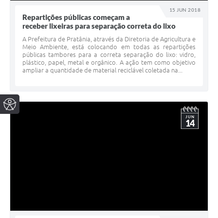
15 JUN 2018
Repartições públicas começam a
receber lixeiras para separação correta do lixo
A Prefeitura de Pratânia, através da Diretoria de Agricultura e
Meio Ambiente, está colocando em todas as repartições
públicas tambores para a correta separação do lixo: vidro,
plástico, papel, metal e orgânico. A ação tem como objetivo
ampliar a quantidade de material reciclável coletada na...
JUN
14