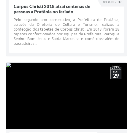
04 JUN 2018
Corpus Christi 2018 atrai centenas de
pessoas a Pratânia no feriado
Pelo segundo ano consecutivo, a Prefeitura de Pratânia,
através da Diretoria de Cultura e Turismo, realizou a
confecção dos tapetes de Corpus Christi. Em 2018, foram 28
tapetes confeccionados por equipes da Prefeitura, Paróquia
Senhor Bom Jesus e Santa Marcelina e comércios; além de
passadeiras...
MAI
29