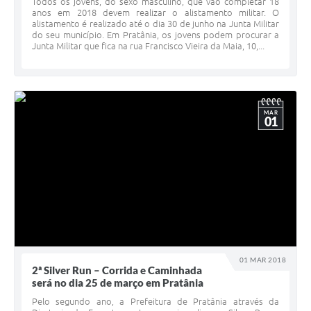
Todos os jovens, do sexo masculino, que vão completar 18
anos em 2018 devem realizar o alistamento militar. O
alistamento é realizado até o dia 30 de junho na Junta Militar
do seu município. Em Pratânia, os jovens podem procurar a
Junta Militar que fica na rua Francisco Vieira da Maia, 10,...
MAR
01
01 MAR 2018
2ª Silver Run – Corrida e Caminhada
será no dia 25 de março em Pratânia
Pelo segundo ano, a Prefeitura de Pratânia através da