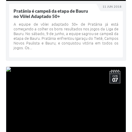
11 JUN 2018
Pratânia é campeã da etapa de Bauru
no Vôlei Adaptado 50+
A equipe de vôlei adaptado 50+ de Pratânia já está
começando a colher os bons resultados nos jogos da Liga de
Bauru. No sábado, 9 de junho, a equipe sagrou-se campeã da
etapa de Bauru. Pratânia enfrentou Igaraçu do Tietê, Campos
Novos Paulista e Bauru; e conquistou vitória em todos os
jogos. Os...
JUN
07