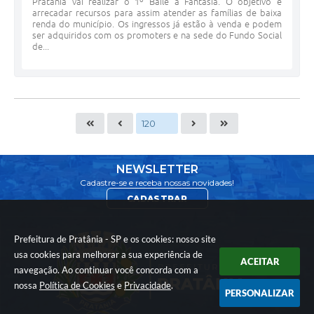
Pratânia vai realizar o 1º Baile a Fantasia. O objetivo é
arrecadar recursos para assim atender as famílias de baixa
renda do município. Os ingressos já estão à venda e podem
ser adquiridos com os promoters e na sede do Fundo Social
de...
NEWSLETTER
Cadastre-se e receba nossas novidades!
CADASTRAR
Prefeitura de Pratânia - SP e os cookies: nosso site
usa cookies para melhorar a sua experiência de
ACEITAR
navegação. Ao continuar você concorda com a
nossa
Política de Cookies
e
Privacidade
.
PERSONALIZAR