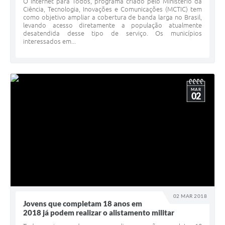
O Internet para Todos, programa criado pelo Ministério da
Ciência, Tecnologia, Inovações e Comunicações (MCTIC) tem
como objetivo ampliar a cobertura de banda larga no Brasil,
levando acesso diretamente a população atualmente
desatendida desse tipo de serviço. Os municípios
interessados em...
MAR
02
02 MAR 2018
Jovens que completam 18 anos em
2018 já podem realizar o alistamento militar