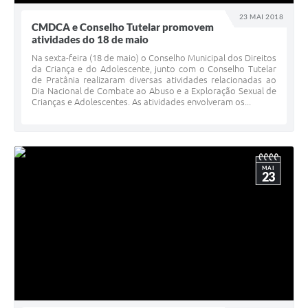
23 MAI 2018
CMDCA e Conselho Tutelar promovem
atividades do 18 de maio
Na sexta-feira (18 de maio) o Conselho Municipal dos Direitos
da Criança e do Adolescente, junto com o Conselho Tutelar
de Pratânia realizaram diversas atividades relacionadas ao
Dia Nacional de Combate ao Abuso e a Exploração Sexual de
Crianças e Adolescentes. As atividades envolveram os...
MAI
23