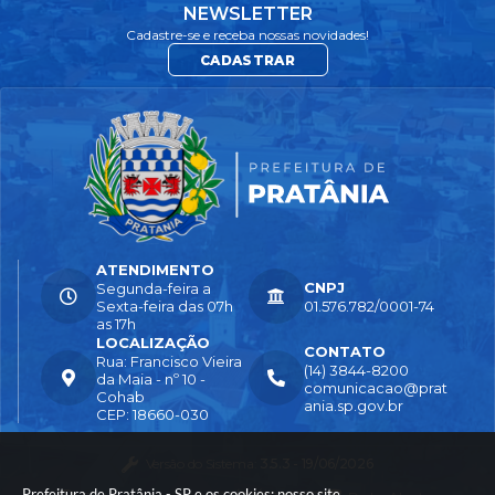
NEWSLETTER
Cadastre-se e receba nossas novidades!
CADASTRAR
ATENDIMENTO
CNPJ
Segunda-feira a
Sexta-feira das 07h
01.576.782/0001-74
as 17h
LOCALIZAÇÃO
CONTATO
Rua: Francisco Vieira
(14) 3844-8200
da Maia - nº 10 -
comunicacao@prat
Cohab
ania.sp.gov.br
CEP: 18660-030
Versão do Sistema:
3.5.3 - 19/06/2026
Prefeitura de Pratânia - SP e os cookies: nosso site