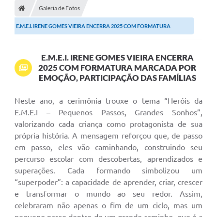
Galeria de Fotos
E.M.E.I. IRENE GOMES VIEIRA ENCERRA 2025 COM FORMATURA
MARCADA POR EMOÇÃO,...
E.M.E.I. IRENE GOMES VIEIRA ENCERRA
2025 COM FORMATURA MARCADA POR
EMOÇÃO, PARTICIPAÇÃO DAS FAMÍLIAS
Neste ano, a cerimônia trouxe o tema “Heróis da
E.M.E.I – Pequenos Passos, Grandes Sonhos”,
valorizando cada criança como protagonista de sua
própria história. A mensagem reforçou que, de passo
em passo, eles vão caminhando, construindo seu
percurso escolar com descobertas, aprendizados e
superações. Cada formando simbolizou um
“superpoder”: a capacidade de aprender, criar, crescer
e transformar o mundo ao seu redor. Assim,
celebraram não apenas o fim de um ciclo, mas um