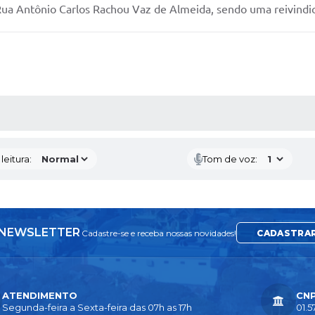
 Rua Antônio Carlos Rachou Vaz de Almeida, sendo uma reivind
AS MÍDIAS
eitura:
Tom de voz:
NEWSLETTER
Cadastre-se e receba nossas novidades!
CADASTRA
ATENDIMENTO
CN
Segunda-feira a Sexta-feira das 07h as 17h
01.5