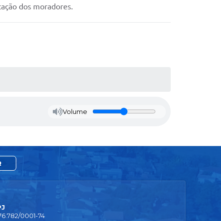
icação dos moradores.
Volume
R
PJ
76.782/0001-74