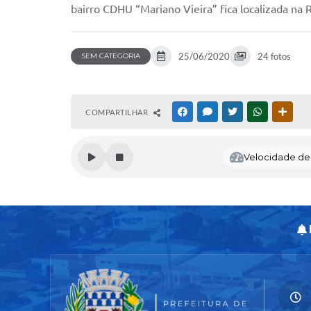
bairro CDHU “Mariano Vieira” fica localizada na
25/06/2020
24 fotos
SEM CATEGORIA
COMPARTILHAR
FACEBOOK
MESSENGER
TWITTER
WHATSAPP
OUTR
Velocidade de l