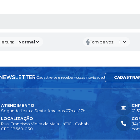
AS MÍDIAS
eitura:
Tom de voz:
NEWSLETTER
Cadastre-se e receba nossas novidades!
CADASTRA
ATENDIMENTO
CN
Segunda-feira a Sexta-feira das 07h as 17h
01.5
LOCALIZAÇÃO
CO
Rua: Francisco Vieira da Maia - nº 10 - Cohab
(14)
CEP: 18660-030
com