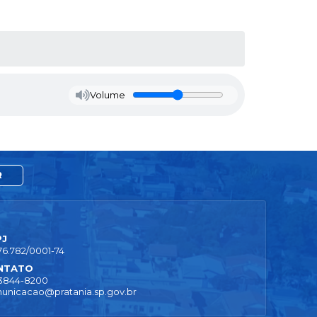
Volume
R
PJ
76.782/0001-74
NTATO
 3844-8200
unicacao@pratania.sp.gov.br