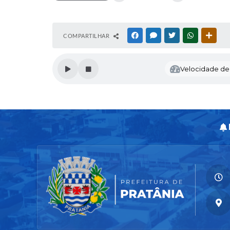
COMPARTILHAR
FACEBOOK
MESSENGER
TWITTER
WHATSAPP
OUTR
Velocidade de l