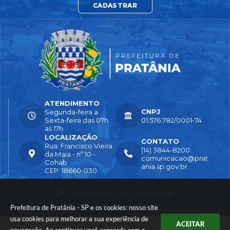
CADASTRAR
ATENDIMENTO
CNPJ
Segunda-feira a
Sexta-feira das 07h
01.576.782/0001-74
as 17h
LOCALIZAÇÃO
CONTATO
Rua: Francisco Vieira
(14) 3844-8200
da Maia - nº 10 -
comunicacao@prat
Cohab
ania.sp.gov.br
CEP: 18660-030
Versão do Sistema:
3.5.3 - 19/06/2026
Prefeitura de Pratânia - SP e os cookies: nosso site
Portal atualizado em:
04/08/2026 16:55
Dados Abertos
usa cookies para melhorar a sua experiência de
ACEITAR