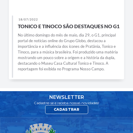
18/07/2022
TONICO E TINOCO SÃO DESTAQUES NO G1
No último domingo do mês de maio, dia 29, o G1, principal
portal de notícias online do Grupo Globo, destacou a
importância e a influência dos ícones de Pratânia, Tonico e
Tinoco, para a música brasileira. Foi produzido uma matéria
mostrando um pouco sobre a origem e a história da dupla,
destacando o Museu Casa Cultural Tonico e Tinoco. A
reportagem foi exibida no Programa Nosso Campo.
NEWSLETTER
Cadastre-se e receba nossas novidades!
CADASTRAR