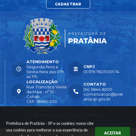
CADASTRAR
ATENDIMENTO
CNPJ
Segunda-feira a
Sexta-feira das 07h
01.576.782/0001-74
as 17h
LOCALIZAÇÃO
CONTATO
Rua: Francisco Vieira
(14) 3844-8200
da Maia - nº 10 -
comunicacao@prat
Cohab
ania.sp.gov.br
CEP: 18660-030
Versão do Sistema:
3.5.3 - 19/06/2026
Prefeitura de Pratânia - SP e os cookies: nosso site
Portal atualizado em:
04/08/2026 16:55
Dados Abertos
usa cookies para melhorar a sua experiência de
ACEITAR