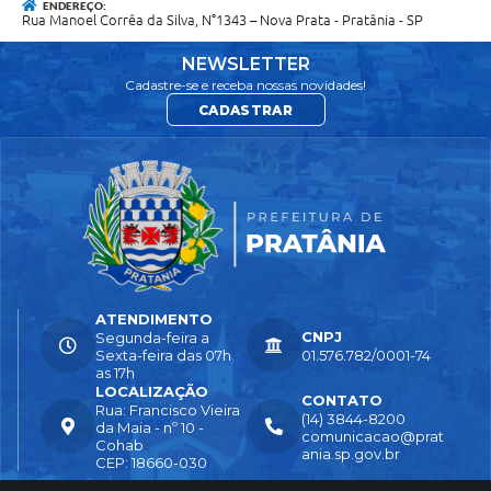
ENDEREÇO:
Rua Manoel Corrêa da Silva, N°1343 – Nova Prata - Pratânia - SP
NEWSLETTER
Cadastre-se e receba nossas novidades!
CADASTRAR
ATENDIMENTO
CNPJ
Segunda-feira a
Sexta-feira das 07h
01.576.782/0001-74
as 17h
LOCALIZAÇÃO
CONTATO
Rua: Francisco Vieira
(14) 3844-8200
da Maia - nº 10 -
comunicacao@prat
Cohab
ania.sp.gov.br
CEP: 18660-030