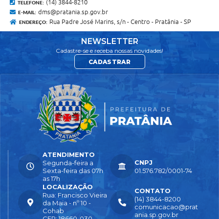
(14) 3844-8210
TELEFONE:
dms@pratania.sp.gov.br
E-MAIL:
Rua Padre José Marins, s/n - Centro - Pratânia - SP
ENDEREÇO:
NEWSLETTER
Cadastre-se e receba nossas novidades!
CADASTRAR
ATENDIMENTO
CNPJ
Segunda-feira a
Sexta-feira das 07h
01.576.782/0001-74
as 17h
LOCALIZAÇÃO
CONTATO
Rua: Francisco Vieira
(14) 3844-8200
da Maia - nº 10 -
comunicacao@prat
Cohab
ania.sp.gov.br
CEP: 18660-030