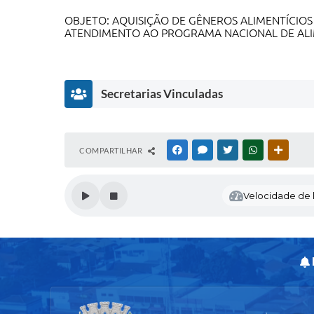
OBJETO: AQUISIÇÃO DE GÊNEROS ALIMENTÍCIOS
ATENDIMENTO AO PROGRAMA NACIONAL DE AL
Secretarias Vinculadas
D
COMPARTILHAR
FACEBOOK
MESSENGER
TWITTER
WHATSAPP
OUTRAS
I
R
E
Velocidade de l
T
O
R
I
A
D
E
E
D
U