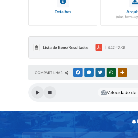
Detalhes
Arqui
(atas, homolog
Lista de Itens/Resultados
852,43 KB
COMPARTILHAR
FACEBOOK
MESSENGER
TWITTER
WHATSAPP
OUTRAS
Velocidade de l