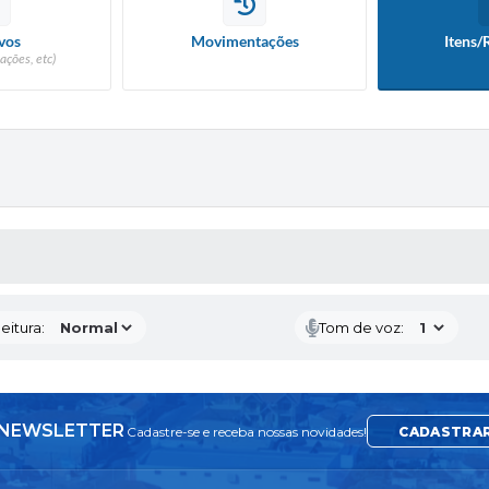
vos
Movimentações
Itens/
ações, etc)
 MÍDIAS
eitura:
Tom de voz:
NEWSLETTER
Cadastre-se e receba nossas novidades!
CADASTRA