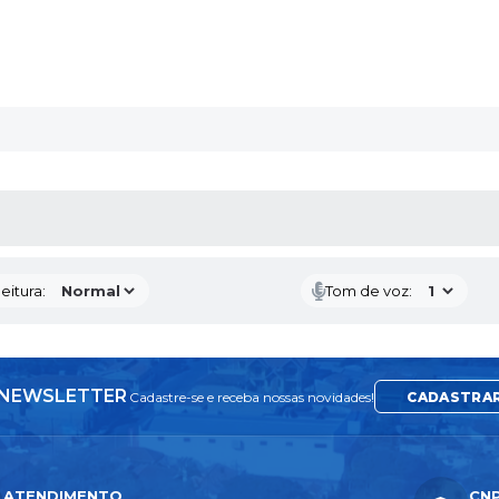
 MÍDIAS
eitura:
Tom de voz:
NEWSLETTER
Cadastre-se e receba nossas novidades!
CADASTRA
ATENDIMENTO
CN