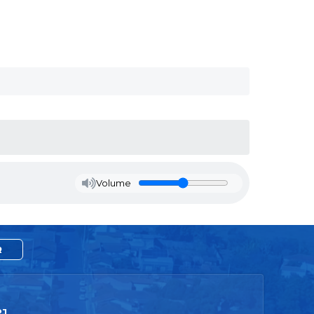
Volume
R
PJ