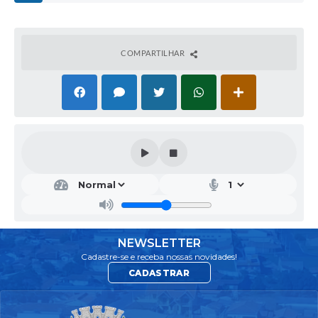
COMPARTILHAR
DIR
ETO
RIA
DE
EDU
CA
NEWSLETTER
ÇÃ
Cadastre-se e receba nossas novidades!
O
CADASTRAR
PRO
F.ª
PAT
RÍCI