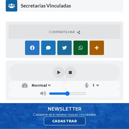
Secretarias Vinculadas
COMPARTILHAR
DIR
ETO
RIA
DE
SAÚ
DE
NEWSLETTER
KAR
Cadastre-se e receba nossas novidades!
LA
CADASTRAR
RAC
HEL