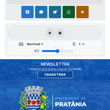
DIR
ETO
RIA
DE
ASS
ISTÊ
NEWSLETTER
NCI
Cadastre-se e receba nossas novidades!
A E
CADASTRAR
DES
ENV
OLV
IME
NT
O...
VÂN
IA