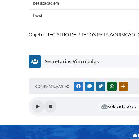
Realização em
Local
Objeto: REGISTRO DE PREÇOS PARA AQUISIÇÃO 
Secretarias Vinculadas
D
COMPARTILHAR
FACEBOOK
MESSENGER
TWITTER
WHATSAPP
OUTRAS
I
R
E
Velocidade de l
T
O
R
I
A
D