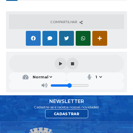
COMPARTILHAR
DIR
ETO
RIA
ADJ
UN
TO
NEWSLETTER
DE
Cadastre-se e receba nossas novidades!
SAÚ
CADASTRAR
DE
ELIA
NA
ROS