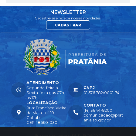
NEWSLETTER
Cadastre-se e receba nossas novidades!
CADASTRAR
ATENDIMENTO
CNPJ
Segunda-feira a
Sexta-feira das 07h
01.576.782/0001-74
as 17h
LOCALIZAÇÃO
CONTATO
Rua: Francisco Vieira
(14) 3844-8200
da Maia - nº 10 -
comunicacao@prat
Cohab
ania.sp.gov.br
CEP: 18660-030