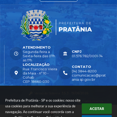
ATENDIMENTO
CNPJ
Segunda-feira a
Sexta-feira das 07h
01.576.782/0001-74
as 17h
LOCALIZAÇÃO
CONTATO
Rua: Francisco Vieira
(14) 3844-8200
da Maia - nº 10 -
comunicacao@prat
Cohab
ania.sp.gov.br
CEP: 18660-030
Versão do Sistema:
3.5.3 - 19/06/2026
Prefeitura de Pratânia - SP e os cookies: nosso site
Portal atualizado em:
04/08/2026 16:55
Dados Abertos
usa cookies para melhorar a sua experiência de
ACEITAR
navegação. Ao continuar você concorda com a