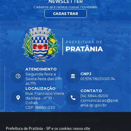
NEWSLETTER
Cadastre-se e receba nossas novidades!
CADASTRAR
ATENDIMENTO
CNPJ
Segunda-feira a
Sexta-feira das 07h
01.576.782/0001-74
as 17h
LOCALIZAÇÃO
CONTATO
Rua: Francisco Vieira
(14) 3844-8200
da Maia - nº 10 -
comunicacao@prat
Cohab
ania.sp.gov.br
CEP: 18660-030
Versão do Sistema:
3.5.3 - 19/06/2026
Prefeitura de Pratânia - SP e os cookies: nosso site
Portal atualizado em:
04/08/2026 16:55
Dados Abertos