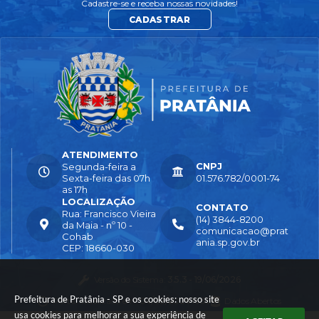
Cadastre-se e receba nossas novidades!
CADASTRAR
ATENDIMENTO
CNPJ
Segunda-feira a
Sexta-feira das 07h
01.576.782/0001-74
as 17h
LOCALIZAÇÃO
CONTATO
Rua: Francisco Vieira
(14) 3844-8200
da Maia - nº 10 -
comunicacao@prat
Cohab
ania.sp.gov.br
CEP: 18660-030
Versão do Sistema:
3.5.3 - 19/06/2026
Prefeitura de Pratânia - SP e os cookies: nosso site
Portal atualizado em:
04/08/2026 16:55
Dados Abertos
usa cookies para melhorar a sua experiência de