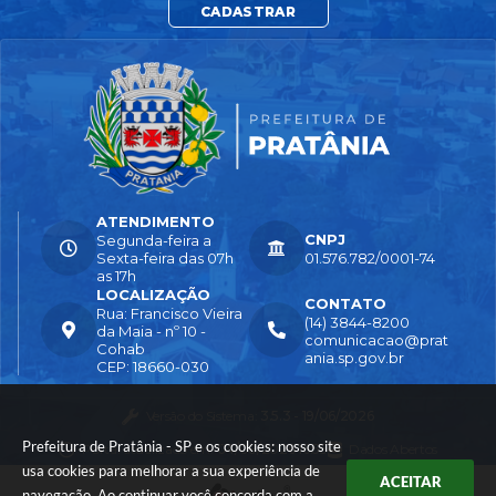
CADASTRAR
ATENDIMENTO
CNPJ
Segunda-feira a
Sexta-feira das 07h
01.576.782/0001-74
as 17h
LOCALIZAÇÃO
CONTATO
Rua: Francisco Vieira
(14) 3844-8200
da Maia - nº 10 -
comunicacao@prat
Cohab
ania.sp.gov.br
CEP: 18660-030
Versão do Sistema:
3.5.3 - 19/06/2026
Prefeitura de Pratânia - SP e os cookies: nosso site
Portal atualizado em:
04/08/2026 16:55
Dados Abertos
usa cookies para melhorar a sua experiência de
ACEITAR
navegação. Ao continuar você concorda com a