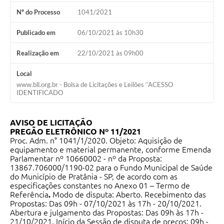
Nº do Processo
1041/2021
Publicado em
06/10/2021 às 10h30
Realização em
22/10/2021 às 09h00
Local
www.bll.org.br - Bolsa de Licitações e Leilões ‘’ACESSO
IDENTIFICADO
AVISO DE LICITAÇÃO
PREGÃO ELETRÔNICO Nº 11/2021
Proc. Adm. n° 1041/1/2020. Objeto: Aquisição de
equipamento e material permanente, conforme Emenda
Parlamentar nº 10660002 - nº da Proposta:
13867.706000/1190-02 para o Fundo Municipal de Saúde
do Município de Pratânia - SP, de acordo com as
especificações constantes no Anexo 01 – Termo de
Referência
.
Modo de disputa: Aberto. Recebimento das
Propostas: Das 09h - 07/10/2021 às 17h - 20/10/2021.
Abertura e julgamento das Propostas: Das 09h às 17h -
21/10/2021. Início da Sessão de disputa de preços: 09h -