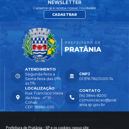
NEWSLETTER
KAR
Cadastre-se e receba nossas novidades!
LA
CADASTRAR
RAC
HEL
CLA
ES
MA
GAL
HÃE
S
ATENDIMENTO
CNPJ
Segunda-feira a
Sexta-feira das 07h
01.576.782/0001-74
as 17h
LOCALIZAÇÃO
CONTATO
Rua: Francisco Vieira
(14) 3844-8200
da Maia - nº 10 -
comunicacao@prat
Cohab
ania.sp.gov.br
CEP: 18660-030
Versão do Sistema:
3.5.3 - 19/06/2026
Prefeitura de Pratânia - SP e os cookies: nosso site
Portal atualizado em:
04/08/2026 16:55
Dados Abertos