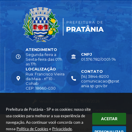
ATENDIMENTO
CNPJ
Segunda-feira a
Sexta-feira das 07h
01.576.782/0001-74
as 17h
LOCALIZAÇÃO
CONTATO
Rua: Francisco Vieira
(14) 3844-8200
da Maia - nº 10 -
comunicacao@prat
Cohab
ania.sp.gov.br
CEP: 18660-030
Versão do Sistema:
3.5.3 - 19/06/2026
Prefeitura de Pratânia - SP e os cookies: nosso site
Portal atualizado em:
04/08/2026 16:55
Dados Abertos
usa cookies para melhorar a sua experiência de
ACEITAR
navegação. Ao continuar você concorda com a
nossa
Política de Cookies
e
Privacidade
.
© Copyright Instar - 2006-2026. Todos os direitos reservados -