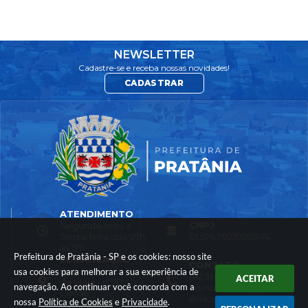
NEWSLETTER
Cadastre-se e receba nossas novidades!
CADASTRAR
ATENDIMENTO
CNPJ
Segunda-feira a
Sexta-feira das 07h
01.576.782/0001-74
as 17h
Prefeitura de Pratânia - SP e os cookies: nosso site
LOCALIZAÇÃO
CONTATO
Rua: Francisco Vieira
usa cookies para melhorar a sua experiência de
(14) 3844-8200
ACEITAR
da Maia - nº 10 -
navegação. Ao continuar você concorda com a
comunicacao@prat
Cohab
ania.sp.gov.br
nossa
Política de Cookies
e
Privacidade
.
CEP: 18660-030