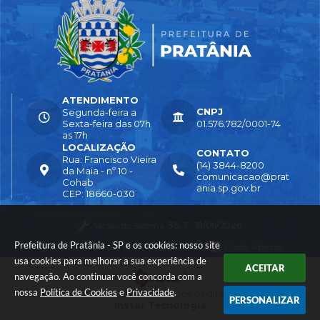
ATENDIMENTO
CNPJ
Segunda-feira a
Sexta-feira das 07h
01.576.782/0001-74
as 17h
LOCALIZAÇÃO
CONTATO
Rua: Francisco Vieira
(14) 3844-8200
da Maia - nº 10 -
comunicacao@prat
Cohab
ania.sp.gov.br
CEP: 18660-030
Versão do Sistema:
3.5.3 - 19/06/2026
Prefeitura de Pratânia - SP e os cookies: nosso site
Portal atualizado em:
04/08/2026 16:55
Dados Abertos
usa cookies para melhorar a sua experiência de
ACEITAR
navegação. Ao continuar você concorda com a
nossa
Política de Cookies
e
Privacidade
.
© Copyright Instar - 2006-2026. Todos os direitos reservados -
PERSONALIZAR
Instar Tecnologia