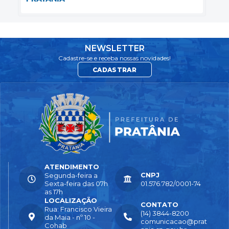
NEWSLETTER
Cadastre-se e receba nossas novidades!
CADASTRAR
ATENDIMENTO
CNPJ
Segunda-feira a
Sexta-feira das 07h
01.576.782/0001-74
as 17h
LOCALIZAÇÃO
CONTATO
Rua: Francisco Vieira
(14) 3844-8200
da Maia - nº 10 -
comunicacao@prat
Cohab