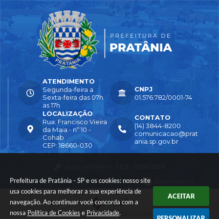
ATENDIMENTO
CNPJ
Segunda-feira a
Sexta-feira das 07h
01.576.782/0001-74
as 17h
LOCALIZAÇÃO
CONTATO
Rua: Francisco Vieira
(14) 3844-8200
da Maia - nº 10 -
comunicacao@prat
Cohab
ania.sp.gov.br
CEP: 18660-030
Versão do Sistema:
3.5.3 - 19/06/2026
Prefeitura de Pratânia - SP e os cookies: nosso site
Portal atualizado em:
04/08/2026 16:55
Dados Abertos
usa cookies para melhorar a sua experiência de
ACEITAR
navegação. Ao continuar você concorda com a
nossa
Política de Cookies
e
Privacidade
.
© Copyright Instar - 2006-2026. Todos os direitos reservados -
PERSONALIZAR