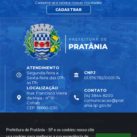
Cadastre-se e receba nossas novidades!
CADASTRAR
ATENDIMENTO
CNPJ
Segunda-feira a
Sexta-feira das 07h
01.576.782/0001-74
as 17h
LOCALIZAÇÃO
CONTATO
Rua: Francisco Vieira
(14) 3844-8200
da Maia - nº 10 -
comunicacao@prat
Cohab
ania.sp.gov.br
CEP: 18660-030
Versão do Sistema:
3.5.3 - 19/06/2026
Prefeitura de Pratânia - SP e os cookies: nosso site
Portal atualizado em:
04/08/2026 16:55
Dados Abertos
usa cookies para melhorar a sua experiência de