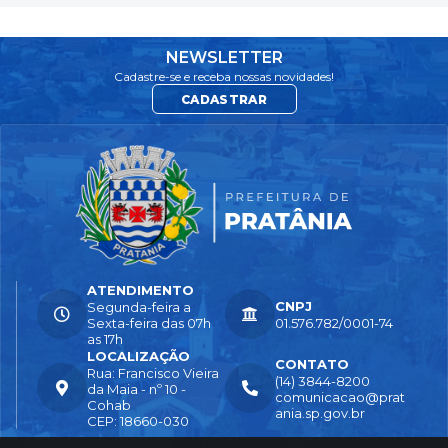
NEWSLETTER
Cadastre-se e receba nossas novidades!
CADASTRAR
ATENDIMENTO
CNPJ
Segunda-feira a
Sexta-feira das 07h
01.576.782/0001-74
as 17h
LOCALIZAÇÃO
CONTATO
Rua: Francisco Vieira
(14) 3844-8200
da Maia - nº 10 -
comunicacao@prat
Cohab
ania.sp.gov.br
CEP: 18660-030