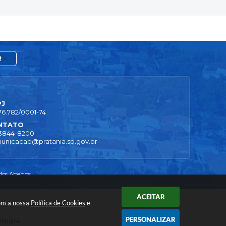
R
PJ
76.782/0001-74
NTATO
 3844-8200
unicacao@pratania.sp.gov.br
os Abertos
ACEITAR
com a nossa
Política de Cookies
e
PERSONALIZAR
ologia