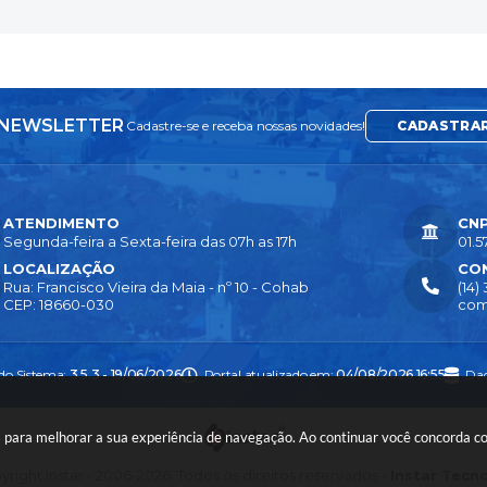
NEWSLETTER
Cadastre-se e receba nossas novidades!
CADASTRA
ATENDIMENTO
CN
Segunda-feira a Sexta-feira das 07h as 17h
01.5
LOCALIZAÇÃO
CO
Rua: Francisco Vieira da Maia - nº 10 - Cohab
(14)
CEP: 18660-030
com
 do Sistema:
3.5.3 - 19/06/2026
Portal atualizado em:
04/08/2026 16:55
Dad
ies para melhorar a sua experiência de navegação. Ao continuar você concorda 
right Instar - 2006-2026. Todos os direitos reservados -
Instar Tecn