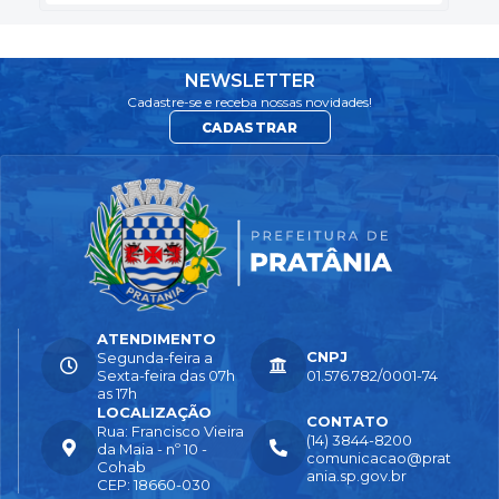
NEWSLETTER
Cadastre-se e receba nossas novidades!
CADASTRAR
ATENDIMENTO
CNPJ
Segunda-feira a
Sexta-feira das 07h
01.576.782/0001-74
as 17h
LOCALIZAÇÃO
CONTATO
Rua: Francisco Vieira
(14) 3844-8200
da Maia - nº 10 -
comunicacao@prat
Cohab
ania.sp.gov.br
CEP: 18660-030