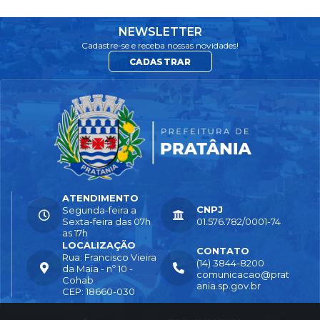
NEWSLETTER
Cadastre-se e receba nossas novidades!
CADASTRAR
ATENDIMENTO
CNPJ
Segunda-feira a
Sexta-feira das 07h
01.576.782/0001-74
as 17h
LOCALIZAÇÃO
CONTATO
Rua: Francisco Vieira
(14) 3844-8200
da Maia - nº 10 -
comunicacao@prat
Cohab
ania.sp.gov.br
CEP: 18660-030